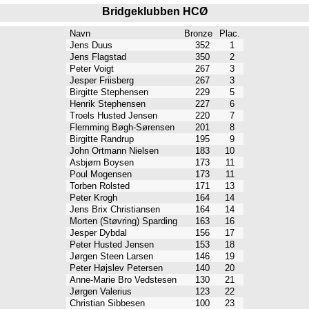
Bridgeklubben HCØ
Navn
Bronze
Plac.
Jens Duus
352
1
Jens Flagstad
350
2
Peter Voigt
267
3
Jesper Friisberg
267
3
Birgitte Stephensen
229
5
Henrik Stephensen
227
6
Troels Husted Jensen
220
7
Flemming Bøgh-Sørensen
201
8
Birgitte Randrup
195
9
John Ortmann Nielsen
183
10
Asbjørn Boysen
173
11
Poul Mogensen
173
11
Torben Rolsted
171
13
Peter Krogh
164
14
Jens Brix Christiansen
164
14
Morten (Støvring) Sparding
163
16
Jesper Dybdal
156
17
Peter Husted Jensen
153
18
Jørgen Steen Larsen
146
19
Peter Højslev Petersen
140
20
Anne-Marie Bro Vedstesen
130
21
Jørgen Valerius
123
22
Christian Sibbesen
100
23